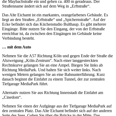
die Maybachstraße ein und gehen ca. 400 m geradeaus. Der
Straßenname ändert sich auf dem Weg in „Erftstraße“.
Das Alte Eichamt ist ein markantes, orangefarbenes Gebäude. Es
liegt an den Straßen „Erftstraße“ und „Spichernstraße“. Auf der
Ecke befindet sich das Küchenstudio Bulthaup. Es gibt mehrere
Eingänge. Bitte nutzen Sie den Eingang, der von der Erftstraße
erreichbar ist, da zwischen den Eingängen im Gebäude keine
Verbindung besteht.
… mit dem Auto
Nehmen Sie die A57 Richtung Köln und gegen Ende der Straße die
Abzweigung „Köln-Zentrum“. Nach einer langgestreckten
Rechtskurve gelangen Sie an eine Ampel. Biegen Sie links ab
Richtung MediaPark. Und halten Sie sich weiter links. Nach
wenigen Metern gelangen Sie an eine Bahnunterführung. Kurz
danach beginnt die Einfahrt zu einem Tunnel, der zur zentralen
Tiefgarage MediaPark führt.
Alternativ nutzen Sie aus Richtung Innenstadt die Einfahrt am
„Cinedom“.
Nehmen Sie einen der Aufgänge aus der Tiefgarage MediaPark auf
den zentralen Platz. Das Alte Eichamt befindet sich auf der anderen
Seite des Sees. Gehen Sie über die Brücke in der Mitte. Das